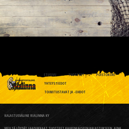
ETUSIVU
TUOTTEET
POISTOKORI
YHTEYSTIEDOT
TOIMITUSTAVAT JA -EHDOT
KALASTUSVÄLINE RIALINNA KY
MEILTÄ LÖYDÄT LAADUKKAAT TUOTTEET KAIKENLAISEEN KALASTUKSEEN, AINA