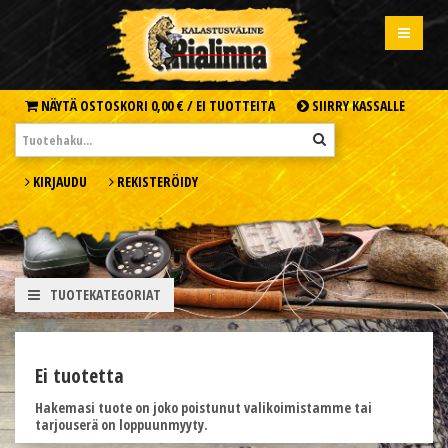
NÄYTÄ OSTOSKORI
0,00 € /
EI TUOTTEITA
SIIRRY KASSALLE
KIRJAUDU
REKISTERÖIDY
TUOTEKATEGORIAT
Ei tuotetta
Hakemasi tuote on joko poistunut valikoimistamme tai
tarjouserä on loppuunmyyty.