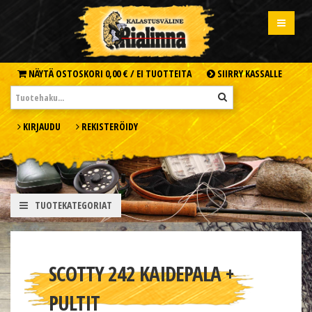
NÄYTÄ OSTOSKORI
0,00 € /
EI TUOTTEITA
SIIRRY KASSALLE
KIRJAUDU
REKISTERÖIDY
TUOTEKATEGORIAT
SCOTTY 242 KAIDEPALA +
PULTIT