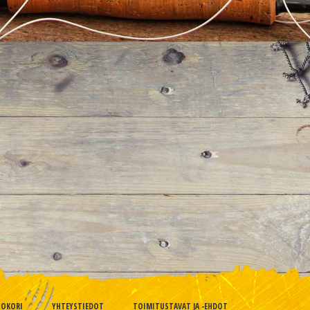
TOKORI
YHTEYSTIEDOT
TOIMITUSTAVAT JA -EHDOT