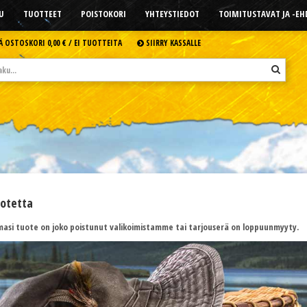
U
TUOTTEET
POISTOKORI
YHTEYSTIEDOT
TOIMITUSTAVAT JA -E
Ä OSTOSKORI
0,00 € /
EI TUOTTEITA
SIIRRY KASSALLE
uotetta
asi tuote on joko poistunut valikoimistamme tai tarjouserä on loppuunmyyty.