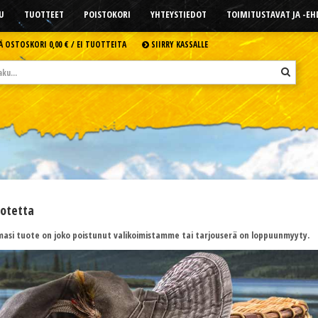
U
TUOTTEET
POISTOKORI
YHTEYSTIEDOT
TOIMITUSTAVAT JA -E
Ä OSTOSKORI
0,00 € /
EI TUOTTEITA
SIIRRY KASSALLE
uotetta
asi tuote on joko poistunut valikoimistamme tai tarjouserä on loppuunmyyty.