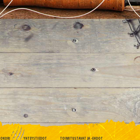
TOKORI
YHTEYSTIEDOT
TOIMITUSTAVAT JA -EHDOT