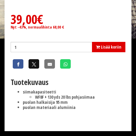
39,00€
Nyt -43%, normaalihinta 68,00 €
Lisää koriin
Tuotekuvaus
siimakapasiteetti
WF8F + 130 yds 20 lbs pohjasiimaa
puolan halkaisija 95 mm
puolan materiaali alumiinia