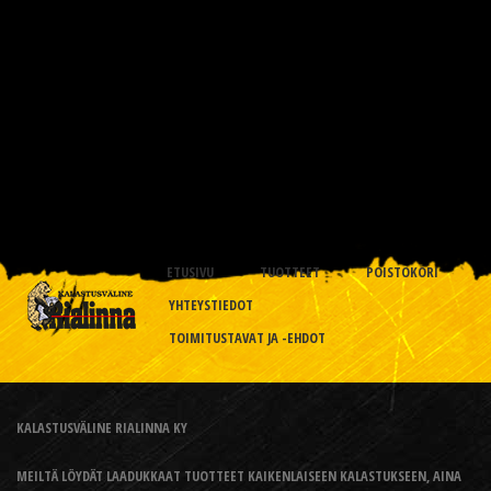
ETUSIVU
TUOTTEET
POISTOKORI
YHTEYSTIEDOT
TOIMITUSTAVAT JA -EHDOT
KALASTUSVÄLINE RIALINNA KY
MEILTÄ LÖYDÄT LAADUKKAAT TUOTTEET KAIKENLAISEEN KALASTUKSEEN, AINA