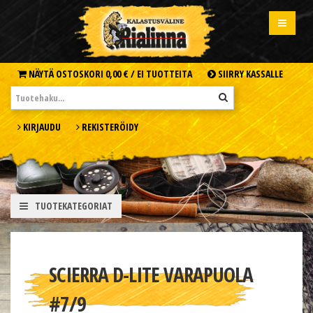
NÄYTÄ OSTOSKORI
0,00 € /
EI TUOTTEITA
SIIRRY KASSALLE
KIRJAUDU
REKISTERÖIDY
TUOTEKATEGORIAT
SCIERRA D-LITE VARAPUOLA
#7/9