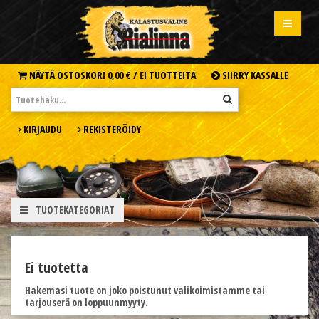
NÄYTÄ OSTOSKORI
0,00 € /
EI TUOTTEITA
SIIRRY KASSALLE
KIRJAUDU
REKISTERÖIDY
TUOTEKATEGORIAT
Ei tuotetta
Hakemasi tuote on joko poistunut valikoimistamme tai
tarjouserä on loppuunmyyty.