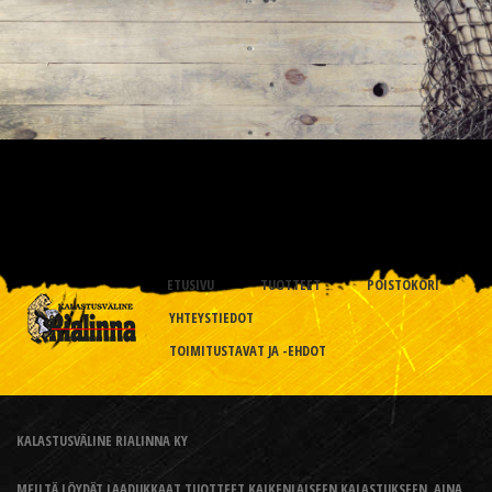
ETUSIVU
TUOTTEET
POISTOKORI
YHTEYSTIEDOT
TOIMITUSTAVAT JA -EHDOT
KALASTUSVÄLINE RIALINNA KY
MEILTÄ LÖYDÄT LAADUKKAAT TUOTTEET KAIKENLAISEEN KALASTUKSEEN, AINA