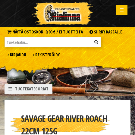
NÄYTÄ OSTOSKORI
0,00 € /
EI TUOTTEITA
SIIRRY KASSALLE
KIRJAUDU
REKISTERÖIDY
TUOTEKATEGORIAT
SAVAGE GEAR RIVER ROACH
22CM 125G