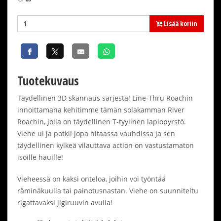
Lisää koriin
Tuotekuvaus
Täydellinen 3D skannaus särjestä! Line-Thru Roachin
innoittamana kehitimme tämän solakamman River
Roachin, jolla on täydellinen T-tyylinen lapiopyrstö.
Viehe ui ja potkii jopa hitaassa vauhdissa ja sen
täydellinen kylkeä vilauttava action on vastustamaton
isoille hauille!
Vieheessä on kaksi onteloa, joihin voi työntää
räminäkuulia tai painotusnastan. Viehe on suunniteltu
rigattavaksi jigiruuvin avulla!