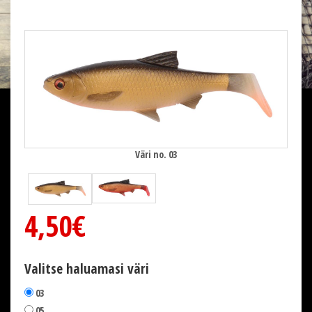
Väri no. 03
4,50€
Valitse haluamasi väri
03
05