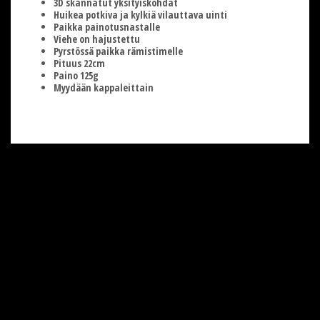
3D skannatut yksityiskohdat
Huikea potkiva ja kylkiä vilauttava uinti
Paikka painotusnastalle
Viehe on hajustettu
Pyrstössä paikka rämistimelle
Pituus 22cm
Paino 125g
Myydään kappaleittain