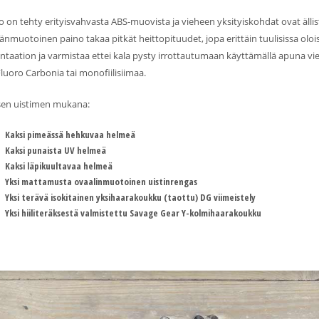
 on tehty erityisvahvasta ABS-muovista ja vieheen yksityiskohdat ovat ällist
änmuotoinen paino takaa pitkät heittopituudet, jopa erittäin tuulisissa oloi
ntaation ja varmistaa ettei kala pysty irrottautumaan käyttämällä apuna vi
Fluoro Carbonia tai monofiilisiimaa.
sen uistimen mukana:
Kaksi pimeässä hehkuvaa helmeä
Kaksi punaista UV helmeä
Kaksi läpikuultavaa helmeä
Yksi mattamusta ovaalinmuotoinen uistinrengas
Yksi terävä isokitainen yksihaarakoukku (taottu) DG viimeistely
Yksi hiiliteräksestä valmistettu Savage Gear Y-kolmihaarakoukku