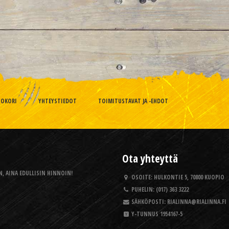
TOKORI
YHTEYSTIEDOT
TOIMITUSTAVAT JA -EHDOT
Ota yhteyttä
, AINA EDULLISIN HINNOIN!
OSOITE:
HULKONTIE 5, 70800 KUOPIO
PUHELIN:
(017) 363 3222
SÄHKÖPOSTI:
RIALINNA@RIALINNA.FI
Y-TUNNUS
1954167-5