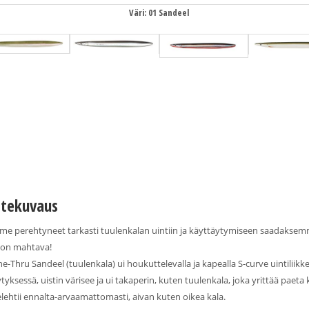
Väri: 01 Sandeel
tekuvaus
e perehtyneet tarkasti tuulenkalan uintiin ja käyttäytymiseen saadaksem
 on mahtava!
ne-Thru Sandeel (tuulenkala) ui houkuttelevalla ja kapealla S-curve uintilii
tyksessä, uistin värisee ja ui takaperin, kuten tuulenkala, joka yrittää paet
elehtii ennalta-arvaamattomasti, aivan kuten oikea kala.