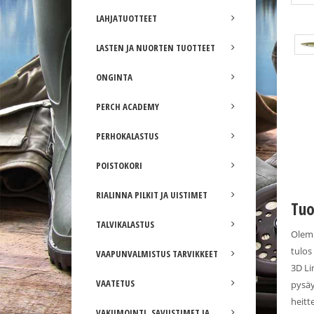
LAHJATUOTTEET
Väri: 12 Matt White Tobis
LASTEN JA NUORTEN TUOTTEET
ONGINTA
PERCH ACADEMY
PERHOKALASTUS
POISTOKORI
RIALINNA PILKIT JA UISTIMET
Tuo
TALVIKALASTUS
Olemm
tulos
VAAPUNVALMISTUS TARVIKKEET
3D Li
VAATETUS
pysäy
heitt
VAKUMOINTI, SAVUSTIMET JA