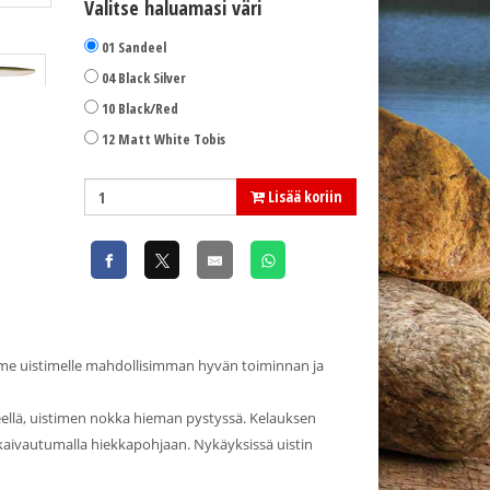
Valitse haluamasi väri
Väri: 04 Black Silver
01 Sandeel
04 Black Silver
10 Black/Red
12 Matt White Tobis
Lisää koriin
me uistimelle mahdollisimman hyvän toiminnan ja
kkeellä, uistimen nokka hieman pystyssä. Kelauksen
a kaivautumalla hiekkapohjaan. Nykäyksissä uistin