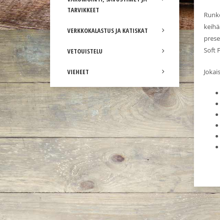
TARVIKKEET
Runko
keihä
VERKKOKALASTUS JA KATISKAT
prese
Soft 
VETOUISTELU
VIEHEET
Jokai