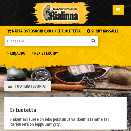
NÄYTÄ OSTOSKORI
0,00 € /
EI TUOTTEITA
SIIRRY KASSALLE
KIRJAUDU
REKISTERÖIDY
TUOTEKATEGORIAT
Ei tuotetta
Hakemasi tuote on joko poistunut valikoimistamme tai
tarjouserä on loppuunmyyty.