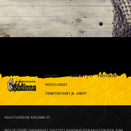
ETUSIVU
TUOTTEET
POISTOKORI
YHTEYSTIEDOT
TOIMITUSTAVAT JA -EHDOT
KALASTUSVÄLINE RIALINNA KY
MEILTÄ LÖYDÄT LAADUKKAAT TUOTTEET KAIKENLAISEEN KALASTUKSEEN, AINA