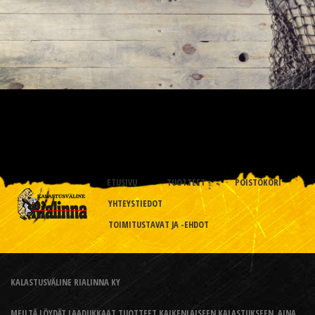
ETUSIVU
TUOTTEET
POISTOKORI
YHTEYSTIEDOT
TOIMITUSTAVAT JA -EHDOT
KALASTUSVÄLINE RIALINNA KY
MEILTÄ LÖYDÄT LAADUKKAAT TUOTTEET KAIKENLAISEEN KALASTUKSEEN, AINA