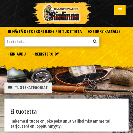
NÄYTÄ OSTOSKORI
0,00 € /
EI TUOTTEITA
SIIRRY KASSALLE
KIRJAUDU
REKISTERÖIDY
TUOTEKATEGORIAT
Ei tuotetta
Hakemasi tuote on joko poistunut valikoimistamme tai
tarjouserä on loppuunmyyty.