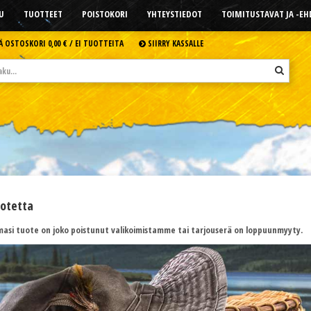
U
TUOTTEET
POISTOKORI
YHTEYSTIEDOT
TOIMITUSTAVAT JA -E
Ä OSTOSKORI
0,00 € /
EI TUOTTEITA
SIIRRY KASSALLE
uotetta
asi tuote on joko poistunut valikoimistamme tai tarjouserä on loppuunmyyty.