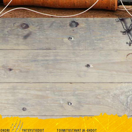
TOKORI
YHTEYSTIEDOT
TOIMITUSTAVAT JA -EHDOT