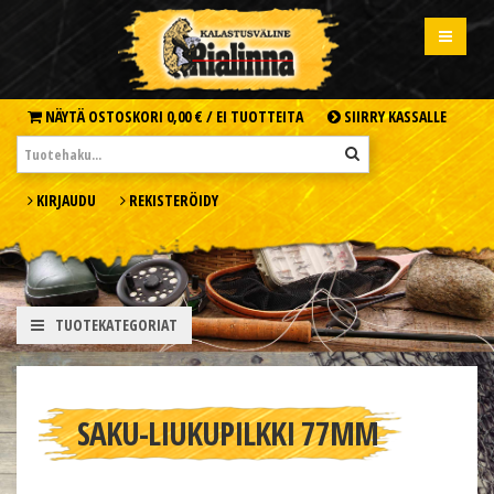
NÄYTÄ OSTOSKORI
0,00 € /
EI TUOTTEITA
SIIRRY KASSALLE
KIRJAUDU
REKISTERÖIDY
TUOTEKATEGORIAT
SAKU-LIUKUPILKKI 77MM