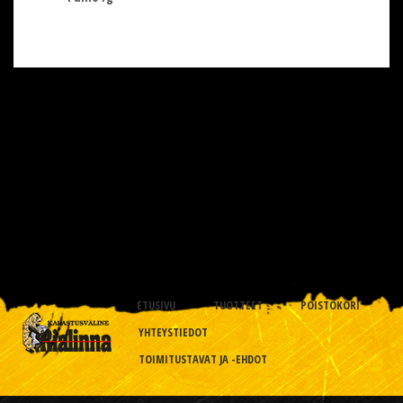
ETUSIVU
TUOTTEET
POISTOKORI
YHTEYSTIEDOT
TOIMITUSTAVAT JA -EHDOT