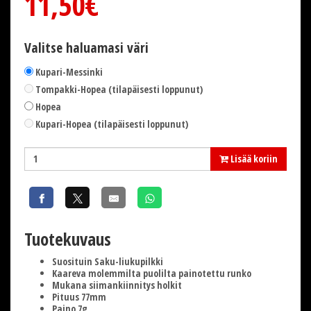
11,50€
Valitse haluamasi väri
Kupari-Messinki
Tompakki-Hopea (tilapäisesti loppunut)
Hopea
Kupari-Hopea (tilapäisesti loppunut)
Lisää koriin
Tuotekuvaus
Suosituin Saku-liukupilkki
Kaareva molemmilta puolilta painotettu runko
Mukana siimankiinnitys holkit
Pituus 77mm
Paino 7g