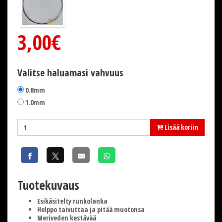
3,00€
Valitse haluamasi vahvuus
0.8mm
1.0mm
Lisää koriin
Tuotekuvaus
Esikäsitelty runkolanka
Helppo taivuttaa ja pitää muotonsa
Meriveden kestävää