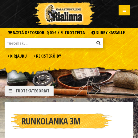
NÄYTÄ OSTOSKORI
0,00 € /
EI TUOTTEITA
SIIRRY KASSALLE
KIRJAUDU
REKISTERÖIDY
TUOTEKATEGORIAT
RUNKOLANKA 3M