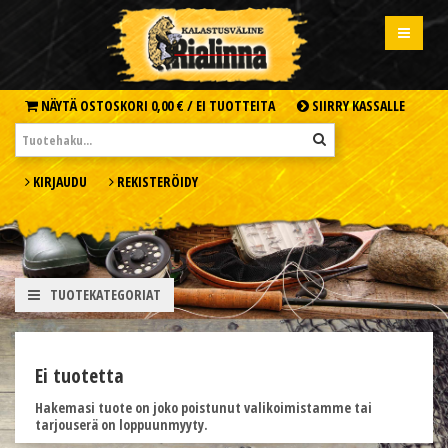
NÄYTÄ OSTOSKORI
0,00 € /
EI TUOTTEITA
SIIRRY KASSALLE
KIRJAUDU
REKISTERÖIDY
TUOTEKATEGORIAT
Ei tuotetta
Hakemasi tuote on joko poistunut valikoimistamme tai
tarjouserä on loppuunmyyty.