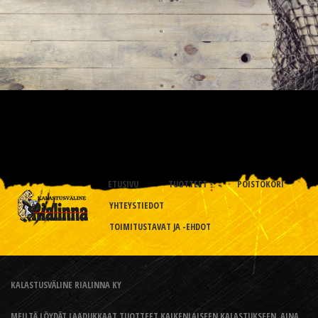
ETUSIVU
TUOTTEET
POISTOKORI
YHTEYSTIEDOT
TOIMITUSTAVAT JA -EHDOT
KALASTUSVÄLINE RIALINNA KY
MEILTÄ LÖYDÄT LAADUKKAAT TUOTTEET KAIKENLAISEEN KALASTUKSEEN, AINA