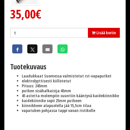
35,00€
Lisää koriin
Tuotekuvaus
Laadukkaat Suomessa valmistetut rst-vapaputket
elektrolyyttisesti kiillotetut
Pituus: 245mm
putken sisähalkaisija:45mm
45 astetta molempiin suuntiin kääntyvä kaidekiinnikke
kaidekiinnike sopii 25mm putkeen
kiinnikkeen alapuolella jää 15,5cm tilaa
vapatuken pohjassa tappi vavan ristikolle