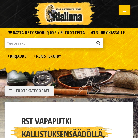
NÄYTÄ OSTOSKORI
0,00 € /
EI TUOTTEITA
SIIRRY KASSALLE
KIRJAUDU
REKISTERÖIDY
TUOTEKATEGORIAT
RST VAPAPUTKI
KALLISTUKSENSÄÄDÖLLÄ,