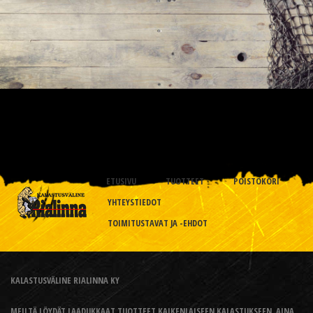
ETUSIVU
TUOTTEET
POISTOKORI
YHTEYSTIEDOT
TOIMITUSTAVAT JA -EHDOT
KALASTUSVÄLINE RIALINNA KY
MEILTÄ LÖYDÄT LAADUKKAAT TUOTTEET KAIKENLAISEEN KALASTUKSEEN, AINA