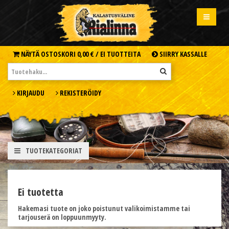
NÄYTÄ OSTOSKORI
0,00 € /
EI TUOTTEITA
SIIRRY KASSALLE
KIRJAUDU
REKISTERÖIDY
TUOTEKATEGORIAT
Ei tuotetta
Hakemasi tuote on joko poistunut valikoimistamme tai
tarjouserä on loppuunmyyty.