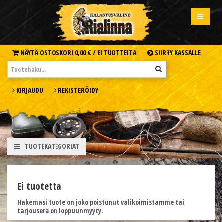
NÄYTÄ OSTOSKORI
0,00 € /
EI TUOTTEITA
SIIRRY KASSALLE
KIRJAUDU
REKISTERÖIDY
TUOTEKATEGORIAT
Ei tuotetta
Hakemasi tuote on joko poistunut valikoimistamme tai
tarjouserä on loppuunmyyty.