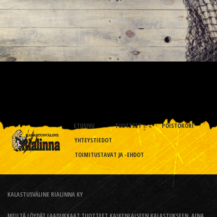
ETUSIVU
TUOTTEET
POISTOKORI
YHTEYSTIEDOT
TOIMITUSTAVAT JA -EHDOT
KALASTUSVÄLINE RIALINNA KY
MEILTÄ LÖYDÄT LAADUKKAAT TUOTTEET KAIKENLAISEEN KALASTUKSEEN, AINA