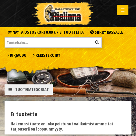
NÄYTÄ OSTOSKORI
0,00 € /
EI TUOTTEITA
SIIRRY KASSALLE
KIRJAUDU
REKISTERÖIDY
TUOTEKATEGORIAT
Ei tuotetta
Hakemasi tuote on joko poistunut valikoimistamme tai
tarjouserä on loppuunmyyty.