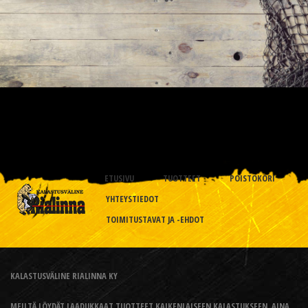
ETUSIVU
TUOTTEET
POISTOKORI
YHTEYSTIEDOT
TOIMITUSTAVAT JA -EHDOT
KALASTUSVÄLINE RIALINNA KY
MEILTÄ LÖYDÄT LAADUKKAAT TUOTTEET KAIKENLAISEEN KALASTUKSEEN, AINA