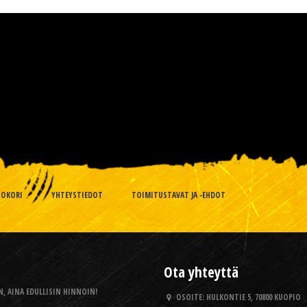
TOKORI
YHTEYSTIEDOT
TOIMITUSTAVAT JA -EHDOT
Ota yhteyttä
, AINA EDULLISIN HINNOIN!
OSOITE:
HULKONTIE 5, 70800 KUOPIO