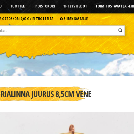
U
TUOTTEET
POISTOKORI
YHTEYSTIEDOT
TOIMITUSTAVAT JA -E
Ä OSTOSKORI
0,00 € /
EI TUOTTEITA
SIIRRY KASSALLE
RIALINNA JUURUS 8,5CM VENE