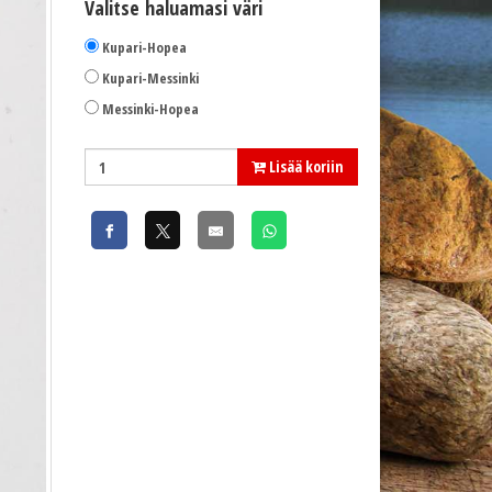
Valitse haluamasi väri
Kupari-Hopea
Kupari-Messinki
Messinki-Hopea
Lisää koriin
Rialinna Juurus 8,5cm VENE