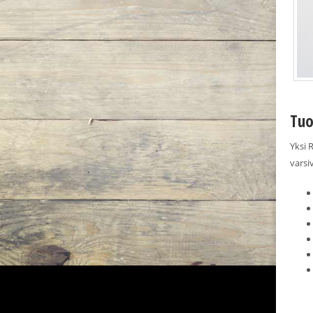
Tuo
Yksi 
varsi