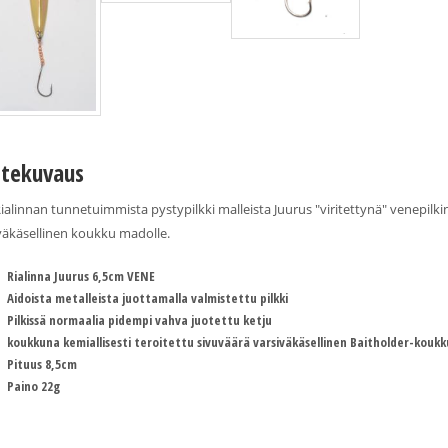
tekuvaus
Rialinnan tunnetuimmista pystypilkki malleista Juurus "viritettynä" venepilk
väkäsellinen koukku madolle.
Rialinna Juurus 6,5cm VENE
Aidoista metalleista juottamalla valmistettu pilkki
Pilkissä normaalia pidempi vahva juotettu ketju
koukkuna kemiallisesti teroitettu sivuväärä varsiväkäsellinen Baitholder-koukk
Pituus 8,5cm
Paino 22g