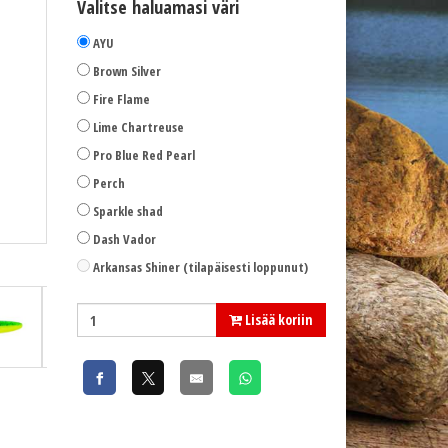
Valitse haluamasi väri
AYU
Brown Silver
Fire Flame
Lime Chartreuse
Pro Blue Red Pearl
Perch
Sparkle shad
Dash Vador
Brown Silver (BRS)
Arkansas Shiner (tilapäisesti loppunut)
Lisää koriin