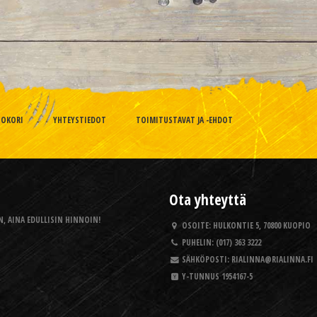
TOKORI
YHTEYSTIEDOT
TOIMITUSTAVAT JA -EHDOT
Ota yhteyttä
, AINA EDULLISIN HINNOIN!
OSOITE:
HULKONTIE 5, 70800 KUOPIO
PUHELIN:
(017) 363 3222
SÄHKÖPOSTI:
RIALINNA@RIALINNA.FI
Y-TUNNUS
1954167-5