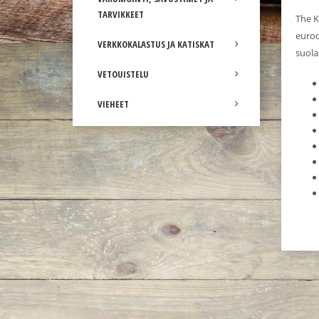
TARVIKKEET
The K
euroo
VERKKOKALASTUS JA KATISKAT
suola
VETOUISTELU
VIEHEET