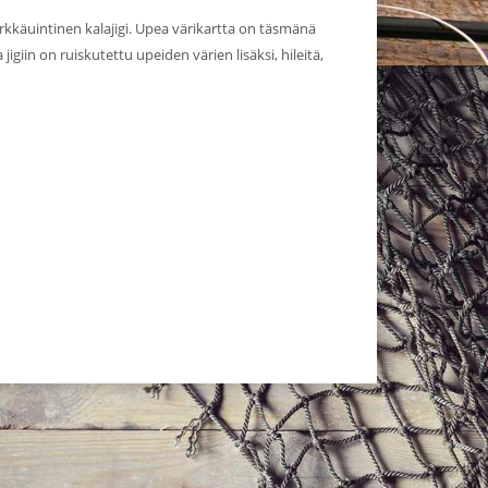
käuintinen kalajigi. Upea värikartta on täsmänä
iin on ruiskutettu upeiden värien lisäksi, hileitä,