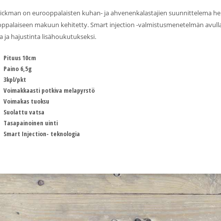
ickman on eurooppalaisten kuhan- ja ahvenenkalastajien suunnittelema herk
ppalaiseen makuun kehitetty. Smart injection -valmistusmenetelmän avulla jig
a ja hajustinta lisähoukutukseksi.
Pituus 10cm
Paino 6,5g
3kpl/pkt
Voimakkaasti potkiva melapyrstö
Voimakas tuoksu
Suolattu vatsa
Tasapainoinen uinti
Smart Injection- teknologia