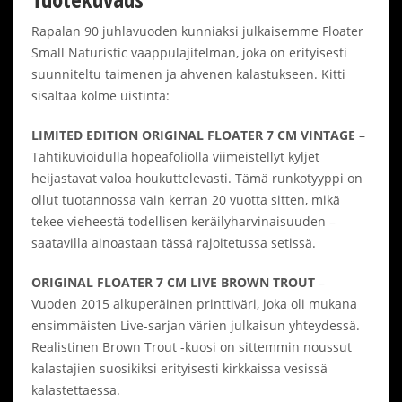
Rapalan 90 juhlavuoden kunniaksi julkaisemme Floater
Small Naturistic vaappulajitelman, joka on erityisesti
suunniteltu taimenen ja ahvenen kalastukseen. Kitti
sisältää kolme uistinta:
LIMITED EDITION ORIGINAL FLOATER 7 CM VINTAGE
–
Tähtikuvioidulla hopeafoliolla viimeistellyt kyljet
heijastavat valoa houkuttelevasti. Tämä runkotyyppi on
ollut tuotannossa vain kerran 20 vuotta sitten, mikä
tekee vieheestä todellisen keräilyharvinaisuuden –
saatavilla ainoastaan tässä rajoitetussa setissä.
ORIGINAL FLOATER 7 CM LIVE BROWN TROUT
–
Vuoden 2015 alkuperäinen printtiväri, joka oli mukana
ensimmäisten Live-sarjan värien julkaisun yhteydessä.
Realistinen Brown Trout -kuosi on sittemmin noussut
kalastajien suosikiksi erityisesti kirkkaissa vesissä
kalastettaessa.