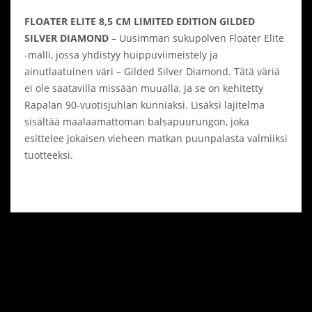
FLOATER ELITE 8,5 CM LIMITED EDITION GILDED
SILVER DIAMOND
– Uusimman sukupolven Floater Elite
-malli, jossa yhdistyy huippuviimeistely ja
ainutlaatuinen väri – Gilded Silver Diamond. Tätä väriä
ei ole saatavilla missään muualla, ja se on kehitetty
Rapalan 90-vuotisjuhlan kunniaksi. Lisäksi lajitelma
sisältää maalaamattoman balsapuurungon, joka
esittelee jokaisen vieheen matkan puunpalasta valmiiksi
tuotteeksi.