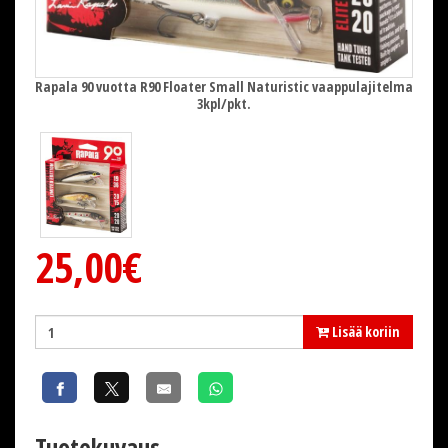
itelma
Rapala 90 vuotta R90 Floater Small Naturistic vaappulajitelma
Rapal
3kpl/pkt.
25,00€
Lisää koriin
Tuotekuvaus