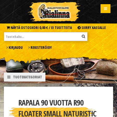
NÄYTÄ OSTOSKORI
0,00 € /
EI TUOTTEITA
SIIRRY KASSALLE
KIRJAUDU
REKISTERÖIDY
TUOTEKATEGORIAT
RAPALA 90 VUOTTA R90
FLOATER SMALL NATURISTIC