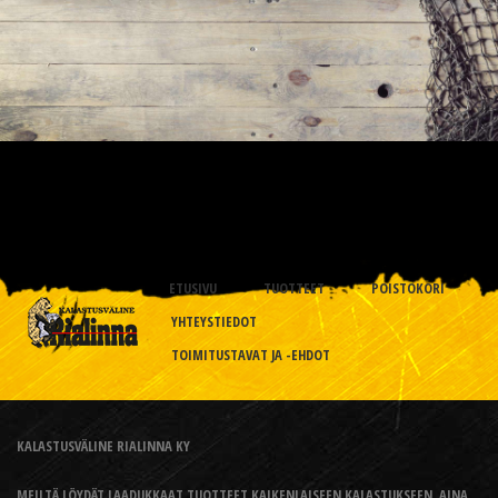
ETUSIVU
TUOTTEET
POISTOKORI
YHTEYSTIEDOT
TOIMITUSTAVAT JA -EHDOT
KALASTUSVÄLINE RIALINNA KY
MEILTÄ LÖYDÄT LAADUKKAAT TUOTTEET KAIKENLAISEEN KALASTUKSEEN, AINA