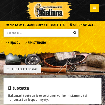
NÄYTÄ OSTOSKORI
0,00 € /
EI TUOTTEITA
SIIRRY KASSALLE
KIRJAUDU
REKISTERÖIDY
TUOTEKATEGORIAT
Ei tuotetta
Hakemasi tuote on joko poistunut valikoimistamme tai
tarjouserä on loppuunmyyty.