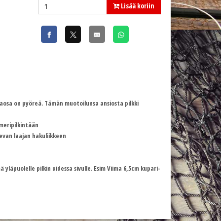
Lisää koriin
 alaosa on pyöreä. Tämän muotoilunsa ansiosta pilkki
 meripilkintään
levan laajan hakuliikkeen
jää yläpuolelle pilkin uidessa sivulle. Esim Viima 6,5cm kupari-