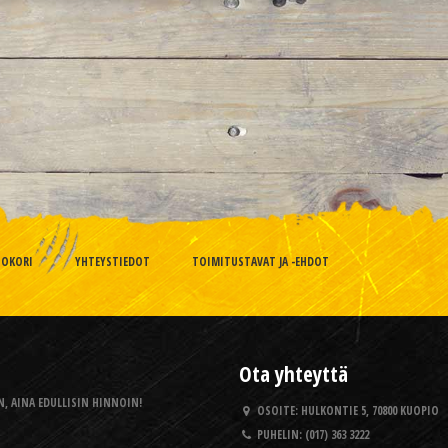
TOKORI
YHTEYSTIEDOT
TOIMITUSTAVAT JA -EHDOT
Ota yhteyttä
, AINA EDULLISIN HINNOIN!
OSOITE:
HULKONTIE 5, 70800 KUOPIO
PUHELIN:
(017) 363 3222