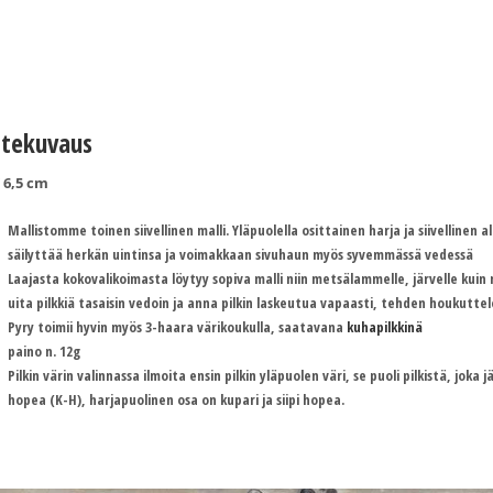
tekuvaus
 6,5 cm
Mallistomme toinen siivellinen malli. Yläpuolella osittainen harja ja siivellinen
säilyttää herkän uintinsa ja voimakkaan sivuhaun myös syvemmässä vedessä
Laajasta kokovalikoimasta löytyy sopiva malli niin metsälammelle, järvelle kuin
uita pilkkiä tasaisin vedoin ja anna pilkin laskeutua vapaasti, tehden houkutte
Pyry toimii hyvin myös 3-haara värikoukulla, saatavana
kuhapilkkinä
paino n. 12g
Pilkin värin valinnassa ilmoita ensin pilkin yläpuolen väri, se puoli pilkistä, joka 
hopea (K-H), harjapuolinen osa on kupari ja siipi hopea.