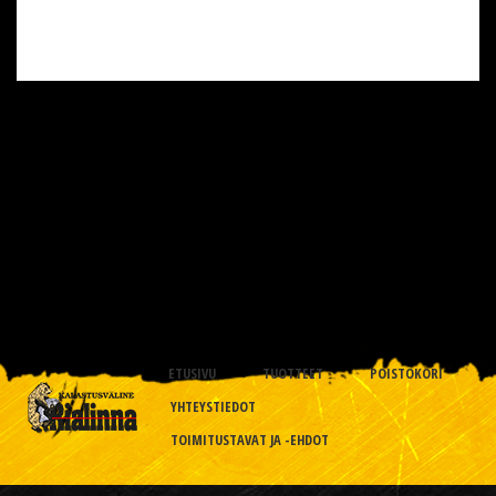
ETUSIVU
TUOTTEET
POISTOKORI
YHTEYSTIEDOT
TOIMITUSTAVAT JA -EHDOT