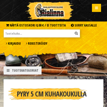
NÄYTÄ OSTOSKORI
0,00 € /
EI TUOTTEITA
SIIRRY KASSALLE
KIRJAUDU
REKISTERÖIDY
TUOTEKATEGORIAT
PYRY 5 CM KUHAKOUKULLA