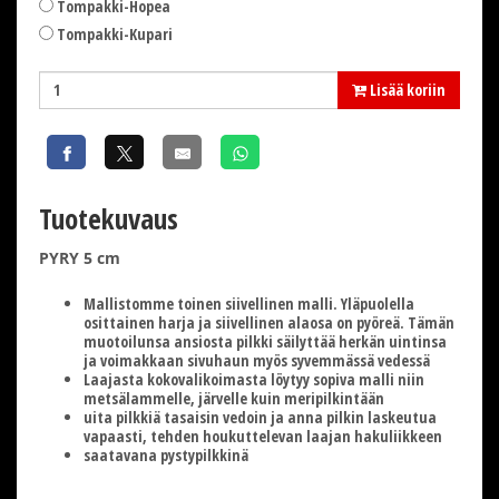
Tompakki-Hopea
Tompakki-Kupari
Lisää koriin
Tuotekuvaus
PYRY 5 cm
Mallistomme toinen siivellinen malli. Yläpuolella
osittainen harja ja siivellinen alaosa on pyöreä. Tämän
muotoilunsa ansiosta pilkki säilyttää herkän uintinsa
ja voimakkaan sivuhaun myös syvemmässä vedessä
Laajasta kokovalikoimasta löytyy sopiva malli niin
metsälammelle, järvelle kuin meripilkintään
uita pilkkiä tasaisin vedoin ja anna pilkin laskeutua
vapaasti, tehden houkuttelevan laajan hakuliikkeen
saatavana pystypilkkinä