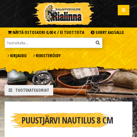
NÄYTÄ OSTOSKORI
0,00 € /
EI TUOTTEITA
SIIRRY KASSALLE
KIRJAUDU
REKISTERÖIDY
TUOTEKATEGORIAT
PUUSTJÄRVI NAUTILUS 8 CM