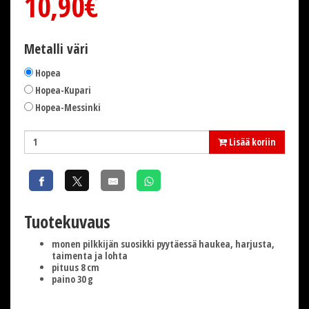
10,90€
Metalli väri
Hopea
Hopea-Kupari
Hopea-Messinki
Lisää koriin
Tuotekuvaus
monen pilkkijän suosikki pyytäessä haukea, harjusta,
taimenta ja lohta
pituus 8 cm
paino 30 g