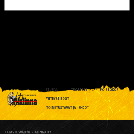
ETUSIVU
TUOTTEET
POISTOKORI
YHTEYSTIEDOT
TOIMITUSTAVAT JA -EHDOT
KALASTUSVÄLINE RIALINNA KY