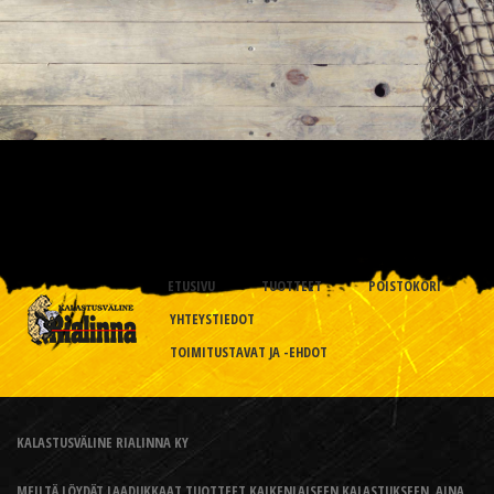
ETUSIVU
TUOTTEET
POISTOKORI
YHTEYSTIEDOT
TOIMITUSTAVAT JA -EHDOT
KALASTUSVÄLINE RIALINNA KY
MEILTÄ LÖYDÄT LAADUKKAAT TUOTTEET KAIKENLAISEEN KALASTUKSEEN, AINA