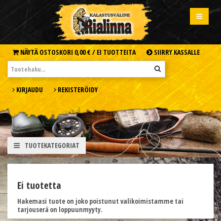
NÄYTÄ OSTOSKORI
0,00 € /
EI TUOTTEITA
SIIRRY KASSALLE
KIRJAUDU
REKISTERÖIDY
TUOTEKATEGORIAT
Ei tuotetta
Hakemasi tuote on joko poistunut valikoimistamme tai
tarjouserä on loppuunmyyty.