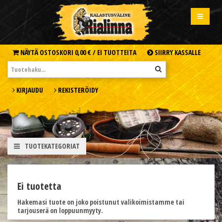
NÄYTÄ OSTOSKORI
0,00 € /
EI TUOTTEITA
SIIRRY KASSALLE
KIRJAUDU
REKISTERÖIDY
TUOTEKATEGORIAT
Ei tuotetta
Hakemasi tuote on joko poistunut valikoimistamme tai
tarjouserä on loppuunmyyty.