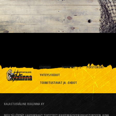
ETUSIVU
TUOTTEET
POISTOKORI
YHTEYSTIEDOT
TOIMITUSTAVAT JA -EHDOT
KALASTUSVÄLINE RIALINNA KY
MEILTÄ LÖYDÄT LAADUKKAAT TUOTTEET KAIKENLAISEEN KALASTUKSEEN, AINA