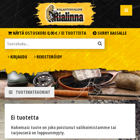
NÄYTÄ OSTOSKORI
0,00 € /
EI TUOTTEITA
SIIRRY KASSALLE
KIRJAUDU
REKISTERÖIDY
TUOTEKATEGORIAT
Ei tuotetta
Hakemasi tuote on joko poistunut valikoimistamme tai
tarjouserä on loppuunmyyty.