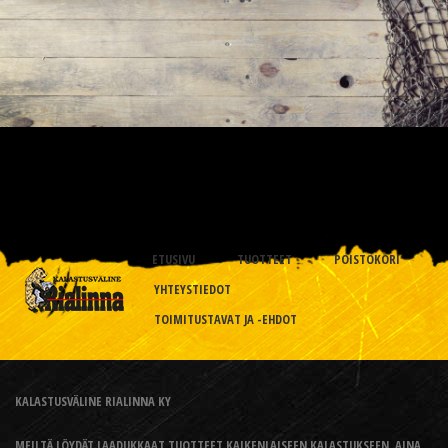
ETUSIVU
TUOTTEET
POISTOKORI
YHTEYSTIEDOT
TOIMITUSTAVAT JA -EHDOT
KALASTUSVÄLINE RIALINNA KY
MEILTÄ LÖYDÄT LAADUKKAAT TUOTTEET KAIKENLAISEEN KALASTUKSEEN, AINA