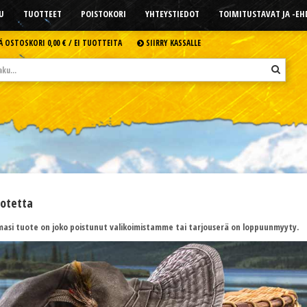
U
TUOTTEET
POISTOKORI
YHTEYSTIEDOT
TOIMITUSTAVAT JA -E
Ä OSTOSKORI
0,00 € /
EI TUOTTEITA
SIIRRY KASSALLE
uotetta
asi tuote on joko poistunut valikoimistamme tai tarjouserä on loppuunmyyty.