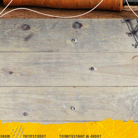
TOKORI
YHTEYSTIEDOT
TOIMITUSTAVAT JA -EHDOT