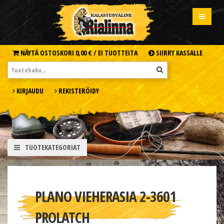
NÄYTÄ OSTOSKORI
0,00 € /
EI TUOTTEITA
SIIRRY KASSALLE
KIRJAUDU
REKISTERÖIDY
TUOTEKATEGORIAT
PLANO VIEHERASIA 2-3601
PROLATCH