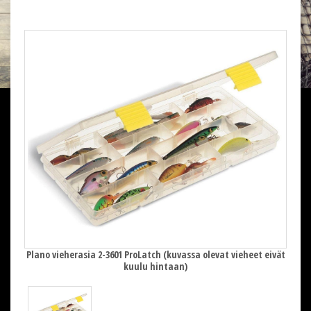
 eivät
Plano vieherasia 2-3601 ProLatch (kuvassa olevat vieheet eivät
Plano
kuulu hintaan)