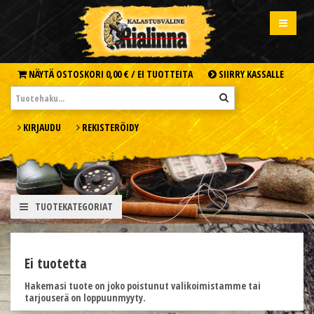
NÄYTÄ OSTOSKORI
0,00 € /
EI TUOTTEITA
SIIRRY KASSALLE
KIRJAUDU
REKISTERÖIDY
TUOTEKATEGORIAT
Ei tuotetta
Hakemasi tuote on joko poistunut valikoimistamme tai
tarjouserä on loppuunmyyty.