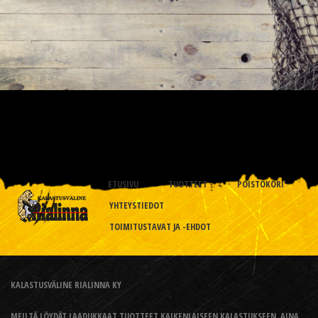
ETUSIVU
TUOTTEET
POISTOKORI
YHTEYSTIEDOT
TOIMITUSTAVAT JA -EHDOT
KALASTUSVÄLINE RIALINNA KY
MEILTÄ LÖYDÄT LAADUKKAAT TUOTTEET KAIKENLAISEEN KALASTUKSEEN, AINA