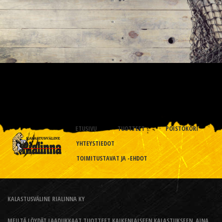
ETUSIVU
TUOTTEET
POISTOKORI
YHTEYSTIEDOT
TOIMITUSTAVAT JA -EHDOT
KALASTUSVÄLINE RIALINNA KY
MEILTÄ LÖYDÄT LAADUKKAAT TUOTTEET KAIKENLAISEEN KALASTUKSEEN, AINA