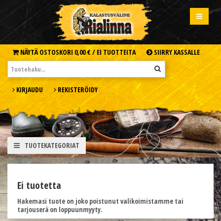
NÄYTÄ OSTOSKORI
0,00 € /
EI TUOTTEITA
SIIRRY KASSALLE
KIRJAUDU
REKISTERÖIDY
TUOTEKATEGORIAT
Ei tuotetta
Hakemasi tuote on joko poistunut valikoimistamme tai
tarjouserä on loppuunmyyty.