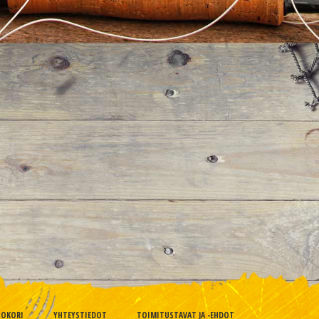
TOKORI
YHTEYSTIEDOT
TOIMITUSTAVAT JA -EHDOT