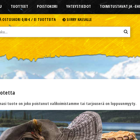
U
TUOTTEET
POISTOKORI
YHTEYSTIEDOT
TOIMITUSTAVAT JA -E
Ä OSTOSKORI
0,00 € /
EI TUOTTEITA
SIIRRY KASSALLE
uotetta
asi tuote on joko poistunut valikoimistamme tai tarjouserä on loppuunmyyty.