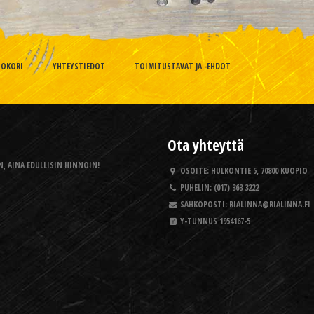
TOKORI
YHTEYSTIEDOT
TOIMITUSTAVAT JA -EHDOT
Ota yhteyttä
, AINA EDULLISIN HINNOIN!
OSOITE:
HULKONTIE 5, 70800 KUOPIO
PUHELIN:
(017) 363 3222
SÄHKÖPOSTI:
RIALINNA@RIALINNA.FI
Y-TUNNUS
1954167-5