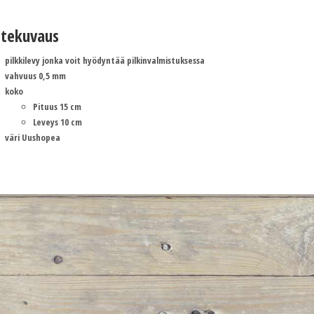
tekuvaus
pilkkilevy jonka voit hyödyntää pilkinvalmistuksessa
vahvuus 0,5 mm
koko
Pituus 15 cm
Leveys 10 cm
väri Uushopea