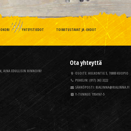
TOKORI
YHTEYSTIEDOT
TOIMITUSTAVAT JA -EHDOT
Ota yhteyttä
, AINA EDULLISIN HINNOIN!
OSOITE:
HULKONTIE 5, 70800 KUOPIO
PUHELIN:
(017) 363 3222
SÄHKÖPOSTI:
RIALINNA@RIALINNA.FI
Y-TUNNUS
1954167-5