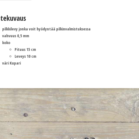
tekuvaus
pilkkilevy jonka voit hyödyntää pilkinvalmistuksessa
vahvuus 0,5 mm
koko
Pituus 15 cm
Leveys 10 cm
väri Kupari