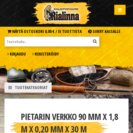
NÄYTÄ OSTOSKORI
0,00 € /
EI TUOTTEITA
SIIRRY KASSALLE
KIRJAUDU
REKISTERÖIDY
TUOTEKATEGORIAT
PIETARIN VERKKO 90 MM X 1,8
M X 0,20 MM X 30 M