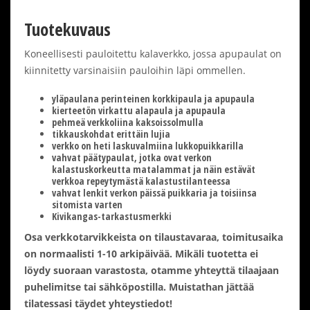
Tuotekuvaus
Koneellisesti pauloitettu kalaverkko, jossa apupaulat on
kiinnitetty varsinaisiin pauloihin läpi ommellen.
yläpaulana perinteinen korkkipaula ja apupaula
kierteetön virkattu alapaula ja apupaula
pehmeä verkkoliina kaksoissolmulla
tikkauskohdat erittäin lujia
verkko on heti laskuvalmiina lukkopuikkarilla
vahvat päätypaulat, jotka ovat verkon
kalastuskorkeutta matalammat ja näin estävät
verkkoa repeytymästä kalastustilanteessa
vahvat lenkit verkon päissä puikkaria ja toisiinsa
sitomista varten
Kivikangas-tarkastusmerkki
Osa verkkotarvikkeista on tilaustavaraa, toimitusaika
on normaalisti 1-10 arkipäivää. Mikäli tuotetta ei
löydy suoraan varastosta, otamme yhteyttä tilaajaan
puhelimitse tai sähköpostilla. Muistathan jättää
tilatessasi täydet yhteystiedot!