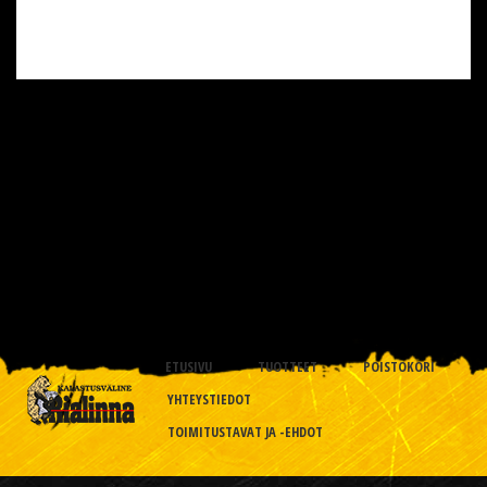
ETUSIVU
TUOTTEET
POISTOKORI
YHTEYSTIEDOT
TOIMITUSTAVAT JA -EHDOT