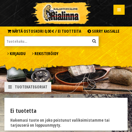
NÄYTÄ OSTOSKORI
0,00 € /
EI TUOTTEITA
SIIRRY KASSALLE
KIRJAUDU
REKISTERÖIDY
TUOTEKATEGORIAT
Ei tuotetta
Hakemasi tuote on joko poistunut valikoimistamme tai
tarjouserä on loppuunmyyty.