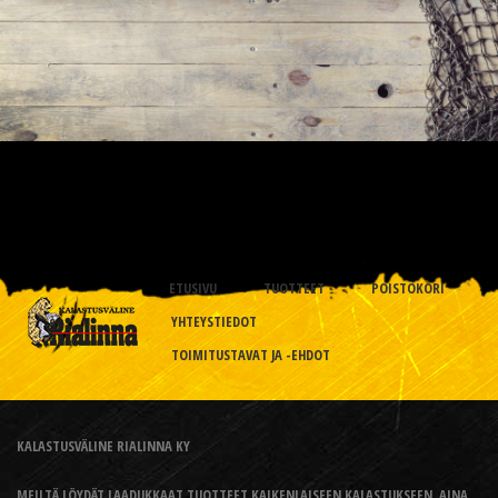
ETUSIVU
TUOTTEET
POISTOKORI
YHTEYSTIEDOT
TOIMITUSTAVAT JA -EHDOT
KALASTUSVÄLINE RIALINNA KY
MEILTÄ LÖYDÄT LAADUKKAAT TUOTTEET KAIKENLAISEEN KALASTUKSEEN, AINA