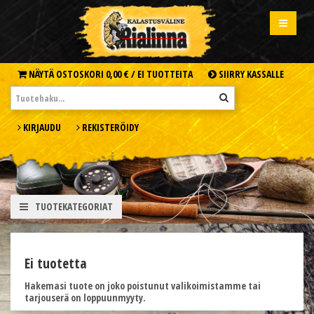
NÄYTÄ OSTOSKORI
0,00 € /
EI TUOTTEITA
SIIRRY KASSALLE
KIRJAUDU
REKISTERÖIDY
TUOTEKATEGORIAT
Ei tuotetta
Hakemasi tuote on joko poistunut valikoimistamme tai
tarjouserä on loppuunmyyty.