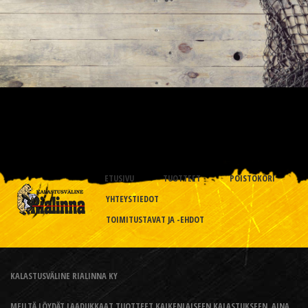
ETUSIVU
TUOTTEET
POISTOKORI
YHTEYSTIEDOT
TOIMITUSTAVAT JA -EHDOT
KALASTUSVÄLINE RIALINNA KY
MEILTÄ LÖYDÄT LAADUKKAAT TUOTTEET KAIKENLAISEEN KALASTUKSEEN, AINA