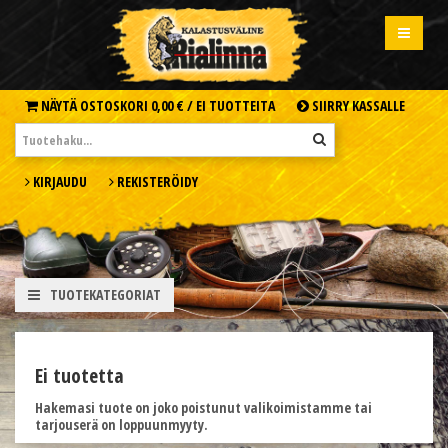
NÄYTÄ OSTOSKORI
0,00 € /
EI TUOTTEITA
SIIRRY KASSALLE
KIRJAUDU
REKISTERÖIDY
TUOTEKATEGORIAT
Ei tuotetta
Hakemasi tuote on joko poistunut valikoimistamme tai
tarjouserä on loppuunmyyty.