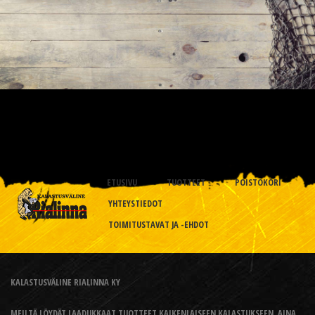
ETUSIVU
TUOTTEET
POISTOKORI
YHTEYSTIEDOT
TOIMITUSTAVAT JA -EHDOT
KALASTUSVÄLINE RIALINNA KY
MEILTÄ LÖYDÄT LAADUKKAAT TUOTTEET KAIKENLAISEEN KALASTUKSEEN, AINA