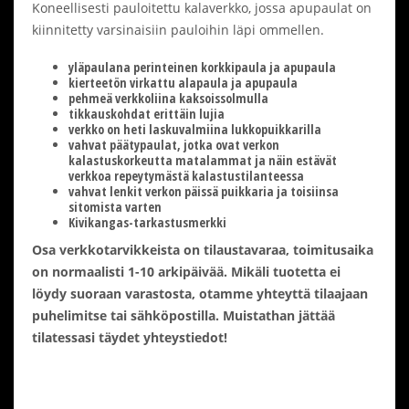
Koneellisesti pauloitettu kalaverkko, jossa apupaulat on
kiinnitetty varsinaisiin pauloihin läpi ommellen.
yläpaulana perinteinen korkkipaula ja apupaula
kierteetön virkattu alapaula ja apupaula
pehmeä verkkoliina kaksoissolmulla
tikkauskohdat erittäin lujia
verkko on heti laskuvalmiina lukkopuikkarilla
vahvat päätypaulat, jotka ovat verkon
kalastuskorkeutta matalammat ja näin estävät
verkkoa repeytymästä kalastustilanteessa
vahvat lenkit verkon päissä puikkaria ja toisiinsa
sitomista varten
Kivikangas-tarkastusmerkki
Osa verkkotarvikkeista on tilaustavaraa, toimitusaika
on normaalisti 1-10 arkipäivää. Mikäli tuotetta ei
löydy suoraan varastosta, otamme yhteyttä tilaajaan
puhelimitse tai sähköpostilla. Muistathan jättää
tilatessasi täydet yhteystiedot!