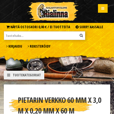
NÄYTÄ OSTOSKORI
0,00 € /
EI TUOTTEITA
SIIRRY KASSALLE
KIRJAUDU
REKISTERÖIDY
TUOTEKATEGORIAT
PIETARIN VERKKO 60 MM X 3,0
M X 0,20 MM X 60 M