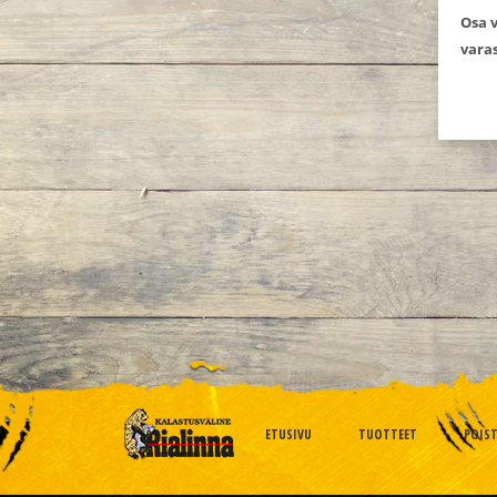
Osa v
varas
ETUSIVU
TUOTTEET
POIS