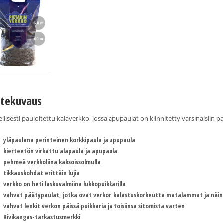
tekuvaus
llisesti pauloitettu kalaverkko, jossa apupaulat on kiinnitetty varsinaisiin p
yläpaulana perinteinen korkkipaula ja apupaula
kierteetön virkattu alapaula ja apupaula
pehmeä verkkoliina kaksoissolmulla
tikkauskohdat erittäin lujia
verkko on heti laskuvalmiina lukkopuikkarilla
vahvat päätypaulat, jotka ovat verkon kalastuskorkeutta matalammat ja näin
vahvat lenkit verkon päissä puikkaria ja toisiinsa sitomista varten
Kivikangas-tarkastusmerkki