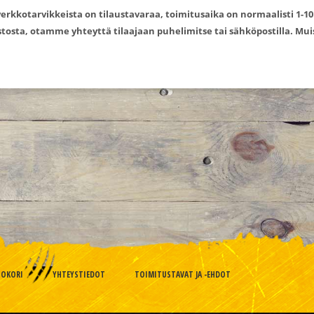
erkkotarvikkeista on tilaustavaraa, toimitusaika on normaalisti 1-10
tosta, otamme yhteyttä tilaajaan puhelimitse tai sähköpostilla. Muis
TOKORI
YHTEYSTIEDOT
TOIMITUSTAVAT JA -EHDOT