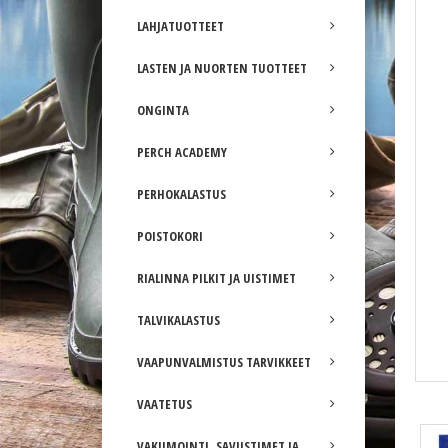
LAHJATUOTTEET
LASTEN JA NUORTEN TUOTTEET
ONGINTA
PERCH ACADEMY
PERHOKALASTUS
POISTOKORI
RIALINNA PILKIT JA UISTIMET
TALVIKALASTUS
VAAPUNVALMISTUS TARVIKKEET
Pietarin verkko 55 mm x 5,0 m x 0,20 mm x 60 m
VAATETUS
VAKUMOINTI, SAVUSTIMET JA