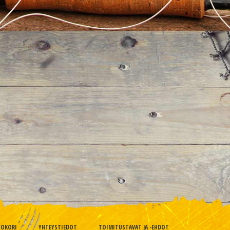
TOKORI
YHTEYSTIEDOT
TOIMITUSTAVAT JA -EHDOT