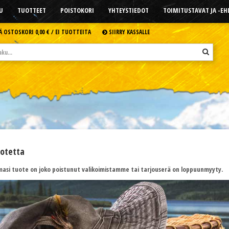
U
TUOTTEET
POISTOKORI
YHTEYSTIEDOT
TOIMITUSTAVAT JA -E
Ä OSTOSKORI
0,00 € /
EI TUOTTEITA
SIIRRY KASSALLE
uotetta
asi tuote on joko poistunut valikoimistamme tai tarjouserä on loppuunmyyty.