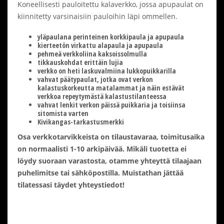
Koneellisesti pauloitettu kalaverkko, jossa apupaulat on
kiinnitetty varsinaisiin pauloihin läpi ommellen.
yläpaulana perinteinen korkkipaula ja apupaula
kierteetön virkattu alapaula ja apupaula
pehmeä verkkoliina kaksoissolmulla
tikkauskohdat erittäin lujia
verkko on heti laskuvalmiina lukkopuikkarilla
vahvat päätypaulat, jotka ovat verkon
kalastuskorkeutta matalammat ja näin estävät
verkkoa repeytymästä kalastustilanteessa
vahvat lenkit verkon päissä puikkaria ja toisiinsa
sitomista varten
Kivikangas-tarkastusmerkki
Osa verkkotarvikkeista on tilaustavaraa, toimitusaika
on normaalisti 1-10 arkipäivää. Mikäli tuotetta ei
löydy suoraan varastosta, otamme yhteyttä tilaajaan
puhelimitse tai sähköpostilla. Muistathan jättää
tilatessasi täydet yhteystiedot!