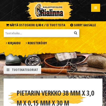
NÄYTÄ OSTOSKORI
0,00 € /
EI TUOTTEITA
SIIRRY KASSALLE
KIRJAUDU
REKISTERÖIDY
TUOTEKATEGORIAT
PIETARIN VERKKO 38 MM X 3,0
M X 0,15 MM X 30 M