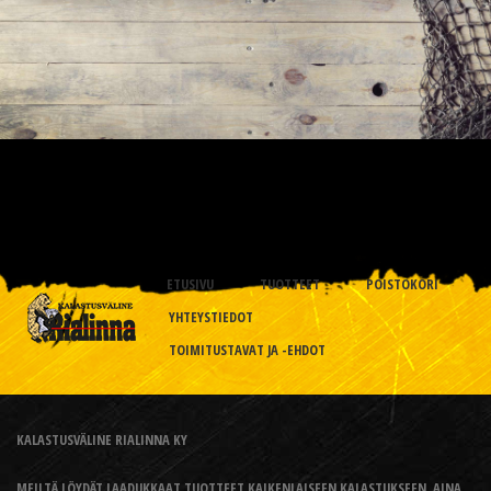
ETUSIVU
TUOTTEET
POISTOKORI
YHTEYSTIEDOT
TOIMITUSTAVAT JA -EHDOT
KALASTUSVÄLINE RIALINNA KY
MEILTÄ LÖYDÄT LAADUKKAAT TUOTTEET KAIKENLAISEEN KALASTUKSEEN, AINA