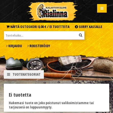
NÄYTÄ OSTOSKORI
0,00 € /
EI TUOTTEITA
SIIRRY KASSALLE
KIRJAUDU
REKISTERÖIDY
TUOTEKATEGORIAT
Ei tuotetta
Hakemasi tuote on joko poistunut valikoimistamme tai
tarjouserä on loppuunmyyty.