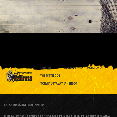
ETUSIVU
TUOTTEET
POISTOKORI
YHTEYSTIEDOT
TOIMITUSTAVAT JA -EHDOT
KALASTUSVÄLINE RIALINNA KY
MEILTÄ LÖYDÄT LAADUKKAAT TUOTTEET KAIKENLAISEEN KALASTUKSEEN, AINA