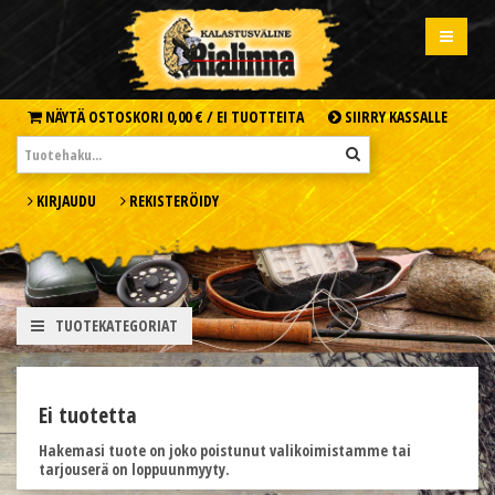
NÄYTÄ OSTOSKORI
0,00 € /
EI TUOTTEITA
SIIRRY KASSALLE
KIRJAUDU
REKISTERÖIDY
TUOTEKATEGORIAT
Ei tuotetta
Hakemasi tuote on joko poistunut valikoimistamme tai
tarjouserä on loppuunmyyty.