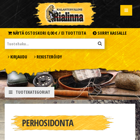
NÄYTÄ OSTOSKORI
0,00 € /
EI TUOTTEITA
SIIRRY KASSALLE
KIRJAUDU
REKISTERÖIDY
TUOTEKATEGORIAT
PERHOSIDONTA