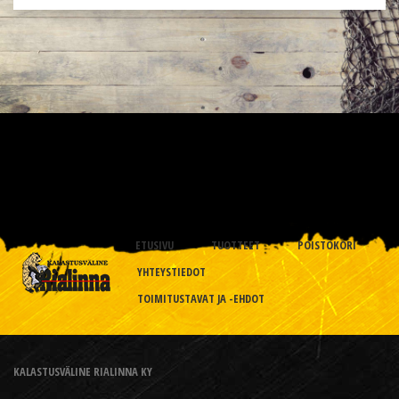
ETUSIVU
TUOTTEET
POISTOKORI
YHTEYSTIEDOT
TOIMITUSTAVAT JA -EHDOT
KALASTUSVÄLINE RIALINNA KY