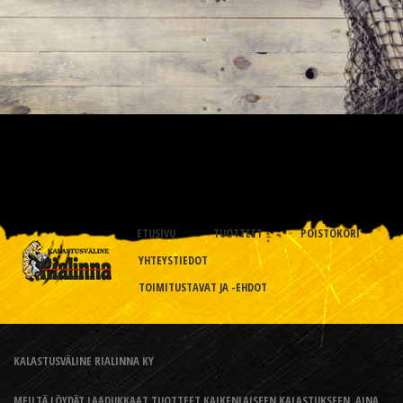
ETUSIVU
TUOTTEET
POISTOKORI
YHTEYSTIEDOT
TOIMITUSTAVAT JA -EHDOT
KALASTUSVÄLINE RIALINNA KY
MEILTÄ LÖYDÄT LAADUKKAAT TUOTTEET KAIKENLAISEEN KALASTUKSEEN, AINA