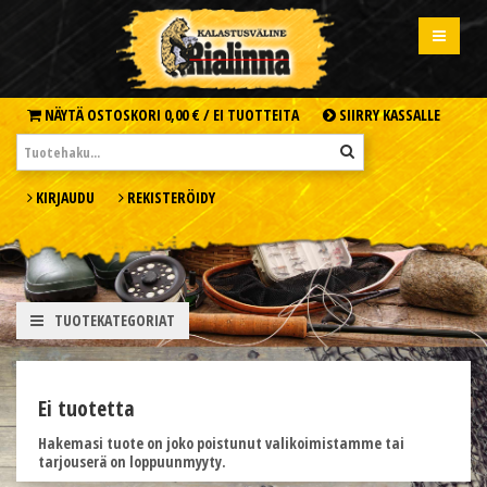
NÄYTÄ OSTOSKORI
0,00 € /
EI TUOTTEITA
SIIRRY KASSALLE
KIRJAUDU
REKISTERÖIDY
TUOTEKATEGORIAT
Ei tuotetta
Hakemasi tuote on joko poistunut valikoimistamme tai
tarjouserä on loppuunmyyty.