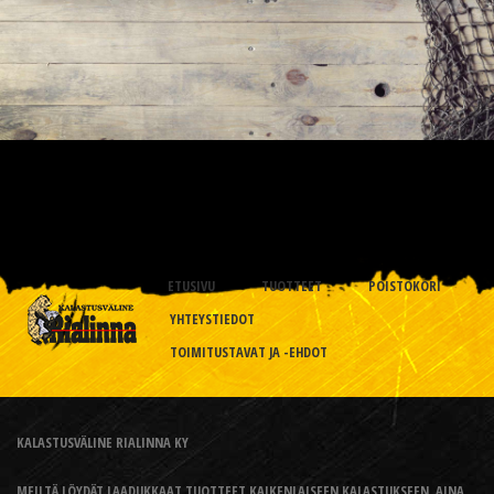
ETUSIVU
TUOTTEET
POISTOKORI
YHTEYSTIEDOT
TOIMITUSTAVAT JA -EHDOT
KALASTUSVÄLINE RIALINNA KY
MEILTÄ LÖYDÄT LAADUKKAAT TUOTTEET KAIKENLAISEEN KALASTUKSEEN, AINA