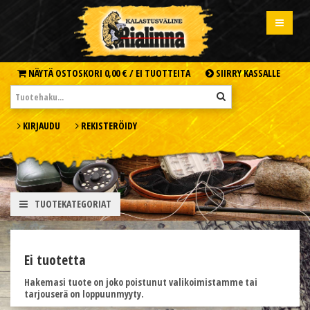
NÄYTÄ OSTOSKORI
0,00 € /
EI TUOTTEITA
SIIRRY KASSALLE
KIRJAUDU
REKISTERÖIDY
TUOTEKATEGORIAT
Ei tuotetta
Hakemasi tuote on joko poistunut valikoimistamme tai
tarjouserä on loppuunmyyty.