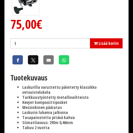
75,00€
Lisää koriin
Tuotekuvaus
Laskurilla varustettu päivitetty klassikko
vetouistelukela
Tarkkuustyöstetty metallivaihteisto
Kevyet komposiittiposket
Messinkinen pääratas
Laskurin lukema jalkoina
Tasapainotettu pitävä kahva
Siimatilavuus: 293m 0,46mm
Takuu 2 vuotta