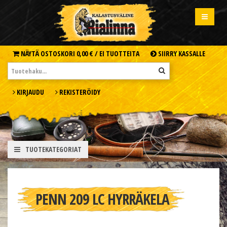
NÄYTÄ OSTOSKORI
0,00 € /
EI TUOTTEITA
SIIRRY KASSALLE
KIRJAUDU
REKISTERÖIDY
TUOTEKATEGORIAT
PENN 209 LC HYRRÄKELA