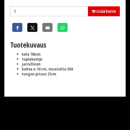
Lisää koriin
Tuotekuvaus
kela 70mm
tuplakampi
jarrullinen
kahva n.10 cm, muotoiltu EVA
rungon pituus 21cm