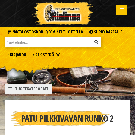
NÄYTÄ OSTOSKORI
0,00 € /
EI TUOTTEITA
SIIRRY KASSALLE
KIRJAUDU
REKISTERÖIDY
TUOTEKATEGORIAT
PATU PILKKIVAVAN RUNKO 2